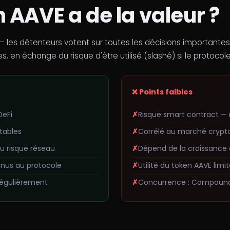
 AAVE a de la valeur ?
 les détenteurs votent sur toutes les décisions importantes. 
n échange du risque d'être utilisé (slashé) si le protocole 
❌ Points faibles
DeFi
Risque smart contract — 
stables
Corrélé au marché crypto
du risque réseau
Dépend de la croissance d
nus au protocole
Utilité du token AAVE lim
régulièrement
Concurrence : Compound,