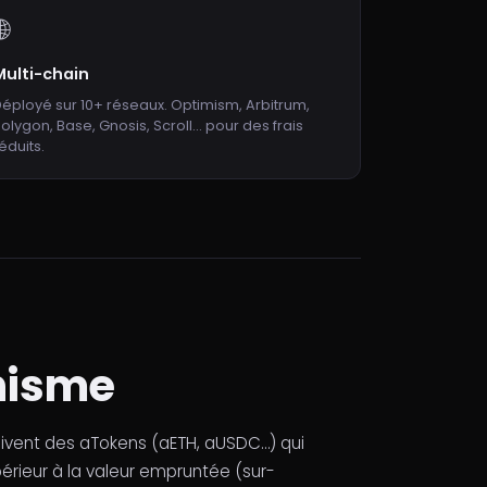
🌐
Multi-chain
éployé sur 10+ réseaux. Optimism, Arbitrum,
olygon, Base, Gnosis, Scroll... pour des frais
éduits.
anisme
oivent des aTokens (aETH, aUSDC…) qui
érieur à la valeur empruntée (sur-