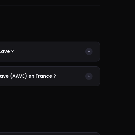
 Aave ?
+
ve (AAVE) en France ?
+