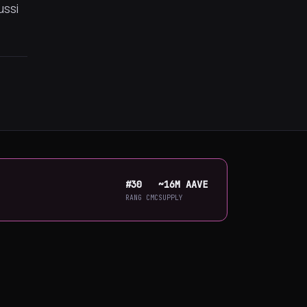
ussi
#30
~16M AAVE
RANG CMC
SUPPLY