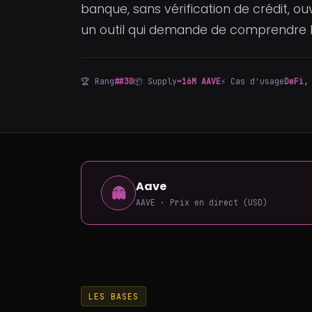
banque, sans vérification de crédit, ou
un outil qui demande de comprendre l
🏆 Rang
##30
📦 Supply
~16M AAVE
⚡ Cas d'usage
DeFi,
Aave
👻
AAVE · Prix en direct (USD)
LES BASES