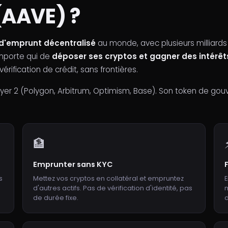
(AAVE) ?
 d'emprunt décentralisé
au monde, avec plusieurs milliards 
mporte qui de
déposer ses cryptos et gagner des intérêt
érification de crédit, sans frontières.
ayer 2 (Polygon, Arbitrum, Optimism, Base). Son token de g
🏦
Emprunter sans KYC
s
Mettez vos cryptos en collatéral et empruntez
E
d'autres actifs. Pas de vérification d'identité, pas
m
de durée fixe.
d