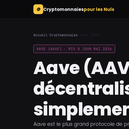
🪙
Cryptomonnaies
pour les Nuls
Accueil
›
Cryptomonnaies
›
Aave (AAVE)
AAVE (AAVE) · MIS À JOUR MAI 2026
Aave (AAVE
décentrali
simpleme
Aave est le plus grand protocole de