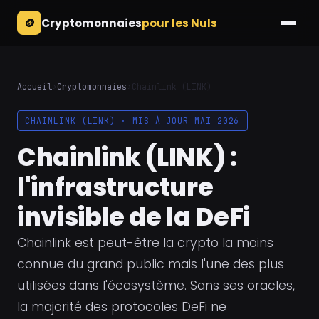
🪙
Cryptomonnaies
pour les Nuls
Accueil
›
Cryptomonnaies
›
Chainlink (LINK)
CHAINLINK (LINK) · MIS À JOUR MAI 2026
Chainlink (LINK) :
l'infrastructure
invisible de la DeFi
Chainlink est peut-être la crypto la moins
connue du grand public mais l'une des plus
utilisées dans l'écosystème. Sans ses oracles,
la majorité des protocoles DeFi ne