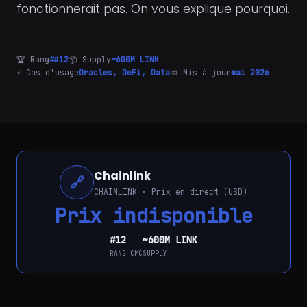
fonctionnerait pas. On vous explique pourquoi.
🏆 Rang
##12
📦 Supply
~600M LINK
⚡ Cas d'usage
Oracles, DeFi, Data
📅 Mis à jour
mai 2026
Chainlink
🔗
CHAINLINK · Prix en direct (USD)
Prix indisponible
#12
~600M LINK
RANG CMC
SUPPLY