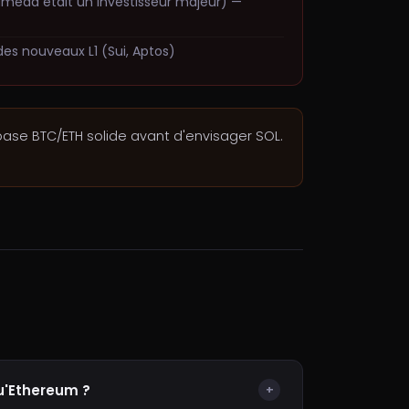
ameda était un investisseur majeur) —
es nouveaux L1 (Sui, Aptos)
 base BTC/ETH solide avant d'envisager SOL.
qu'Ethereum ?
+