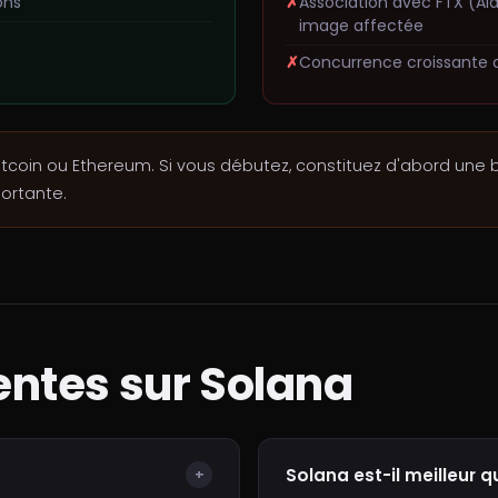
ons
Association avec FTX (Al
image affectée
Concurrence croissante d
Bitcoin ou Ethereum. Si vous débutez, constituez d'abord une
portante.
entes sur Solana
Solana est-il meilleur 
+