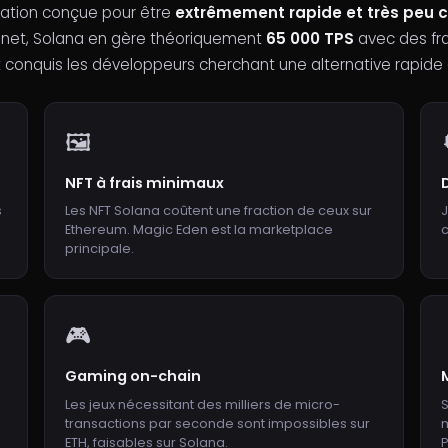
ration conçue pour être
extrêmement rapide et très peu 
nnet, Solana en gère théoriquement
65 000 TPS
avec des fra
 conquis les développeurs cherchant une alternative rapide
🖼
NFT à frais minimaux
s
Les NFT Solana coûtent une fraction de ceux sur
J
Ethereum. Magic Eden est la marketplace
c
principale.
🎮
Gaming on-chain
Les jeux nécessitant des milliers de micro-
S
transactions par seconde sont impossibles sur
ETH, faisables sur Solana.
P