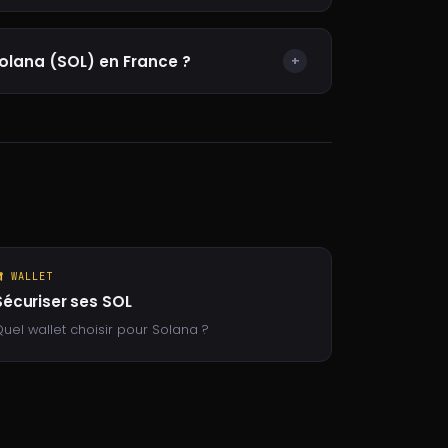
lana (SOL) en France ?
+
 WALLET
Sécuriser ses SOL
uel wallet choisir pour Solana ?