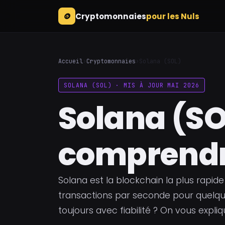
🪙
Cryptomonnaies
pour les Nuls
Accueil
›
Cryptomonnaies
›
Solana (SOL)
SOLANA (SOL) · MIS À JOUR MAI 2026
Solana (SOL
comprendr
Solana est la blockchain la plus rapi
transactions par seconde pour quelque
toujours avec fiabilité ? On vous expl