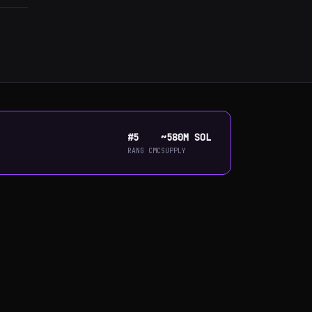
#5
~580M SOL
RANG CMC
SUPPLY