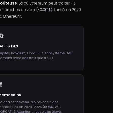
coûteuse
. Là où Ethereum peut traiter ~15
is proches de zéro (<0,001$). Lancé en 2020
 à Ethereum.
🔄
DeFi & DEX
upiter, Raydium, Orca — un écosystème DeFi
omplet avec des frais quasi nuls.
💊
Memecoins
olana est devenu la blockchain des
memecoins en 2024-2025 (BONK, WIF,
OPCAT…). Attention : risque très élevé.