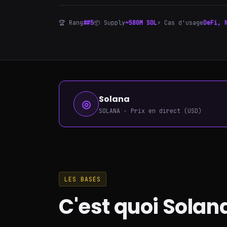
🏆 Rang
##5
📦 Supply
~580M SOL
⚡ Cas d'usage
DeFi, 
Solana
◎
SOLANA · Prix en direct (USD)
LES BASES
C'est quoi Solan