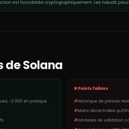
tion est horodatée cryptographiquement. Les nœuds peuvent
es de Solana
❌ Points faibles
ques, ~2 000 en pratique
Historique de pannes rés
Moins décentralisé qu'Et
fs
Hardware de validation co