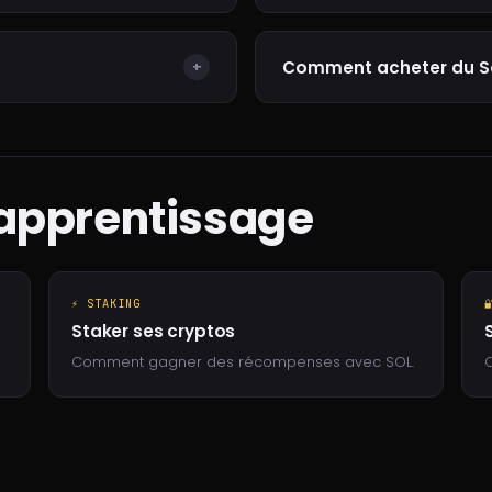
Comment acheter du So
+
 apprentissage
⚡ STAKING

Staker ses cryptos
Comment gagner des récompenses avec SOL.
Q